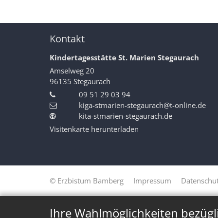
Kontakt
Kindertagesstätte St. Marien Stegaurach
Amselweg 20
96135
Stegaurach
09 51 29 03 94
kiga-stmarien-stegaurach@t-online.de
kita-stmarien-stegaurach.de
Visitenkarte herunterladen
© Erzbistum Bamberg
Impressum
Datenschut
Ihre Wahlmöglichkeiten bezügl